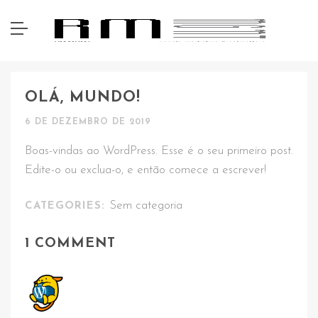
OLÁ, MUNDO!
6 DE DEZEMBRO DE 2019
Boas-vindas ao WordPress. Esse é o seu primeiro post.
Edite-o ou exclua-o, e então comece a escrever!
Sem categoria
CATEGORIES:
1 COMMENT