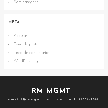
Sem categoria
META
Acessar
Feed de posts
Feed de comentários
WordPress.org
RM MGMT
comercial@rmmgmt.com - Telefone: 11 91236-5544